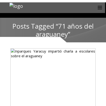
Posts Tagged “71 años del
araguaney”