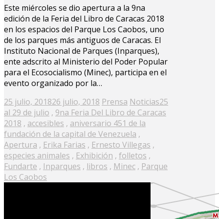
Este miércoles se dio apertura a la 9na
edición de la Feria del Libro de Caracas 2018
en los espacios del Parque Los Caobos, uno
de los parques más antiguos de Caracas. El
Instituto Nacional de Parques (Inparques),
ente adscrito al Ministerio del Poder Popular
para el Ecosocialismo (Minec), participa en el
evento organizado por la…
Posted
25 julio, 2018
26 julio, 2018
Prensa
Noticias
25
on
al 29 de julio
,
9na Feria Del Libro de Caracas
2018
,
accesibles
,
aniversario 451 de la
fundación de la capital de Venezuela
,
Apertura
,
Erika Farias
,
Ernesto Villegas
,
especies animales
,
Exhibición
,
folletos
,
Fundarte
,
Inparques
,
libros
,
Minec
,
Parque
Los Caobos