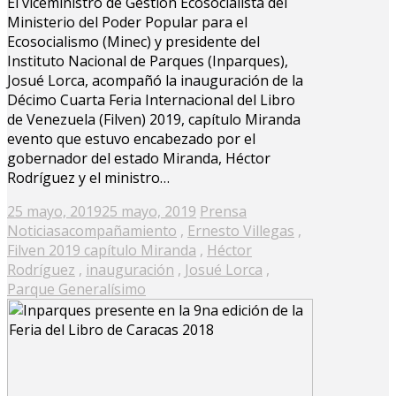
El viceministro de Gestión Ecosocialista del
Ministerio del Poder Popular para el
Ecosocialismo (Minec) y presidente del
Instituto Nacional de Parques (Inparques),
Josué Lorca, acompañó la inauguración de la
Décimo Cuarta Feria Internacional del Libro
de Venezuela (Filven) 2019, capítulo Miranda
evento que estuvo encabezado por el
gobernador del estado Miranda, Héctor
Rodríguez y el ministro…
Posted
25 mayo, 2019
25 mayo, 2019
Prensa
on
Noticias
acompañamiento
,
Ernesto Villegas
,
Filven 2019 capítulo Miranda
,
Héctor
Rodríguez
,
inauguración
,
Josué Lorca
,
Parque Generalísimo