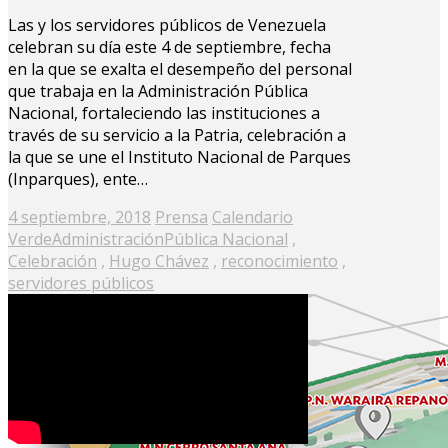
Las y los servidores públicos de Venezuela
celebran su día este 4 de septiembre, fecha
en la que se exalta el desempeño del personal
que trabaja en la Administración Pública
Nacional, fortaleciendo las instituciones a
través de su servicio a la Patria, celebración a
la que se une el Instituto Nacional de Parques
(Inparques), ente…
Posted
4 septiembre, 2018
Prensa
Calendario
on
Verde
AdministraciónPública Nacional
,
Celebración
,
Hugo Chávez
,
reconocimiento
,
servidores públicos