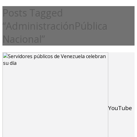
Posts Tagged
“AdministraciónPública
Nacional”
YouTube