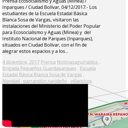
Prensa Ecosocialismo y Aguas (Minea) /
Inparques / Ciudad Bolívar, 04/12/2017.- Los
estudiantes de la Escuela Estadal Básica
Blanca Sosa de Vargas, visitaron las
instalaciones del Ministerio del Poder Popular
para Ecosocialismo y Aguas (Minea) y del
Instituto Nacional de Parques (Inparques),
situados en Ciudad Bolívar, con el fin de
alegrar estos espacios y a los…
Posted
4 diciembre, 2017
Prensa
Noticias
aguinaldos
,
on
Brigada Pequeños Guardaparques
,
Escuela
Estadal Básica Blanca Sosa de Vargas
,
Navidad
,
parrandón navideño
,
villancicos