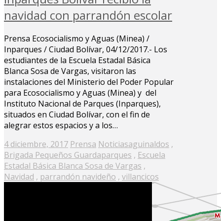
navidad con parrandón escolar
Prensa Ecosocialismo y Aguas (Minea) /
Inparques / Ciudad Bolívar, 04/12/2017.- Los
estudiantes de la Escuela Estadal Básica
Blanca Sosa de Vargas, visitaron las
instalaciones del Ministerio del Poder Popular
para Ecosocialismo y Aguas (Minea) y del
Instituto Nacional de Parques (Inparques),
situados en Ciudad Bolívar, con el fin de
alegrar estos espacios y a los…
Posted
4 diciembre, 2017
Prensa
Noticias
aguinaldos
,
on
Brigada Pequeños Guardaparques
,
Escuela
Estadal Básica Blanca Sosa de Vargas
,
Navidad
,
parrandón navideño
,
villancicos