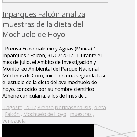
Inparques Falcón analiza
muestras de la dieta del
Mochuelo de Hoyo
Prensa Ecosocialismo y Aguas (Minea) /
Inparques / Falcón, 31/07/2017.- Durante el
mes de julio, el Ámbito de Investigación y
Monitoreo Ambiental del Parque Nacional
Médanos de Coro, inició en una segunda fase
el estudio de la dieta del ave mochuelo de
hoyo, conocido por su nombre científico
Athene cunicularia, a los de fines de…
Posted
1 agosto, 2017
Prensa
Noticias
Análisis
,
dieta
on
,
Falcón
,
Mochuelo de Hoyo
,
muestras
,
venezuela