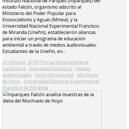
Instituto Nacional de Parques (Inparques) del
estado Falcón, organismo adscrito al
Ministerio del Poder Popular para
Ecosocialismo y Aguas (Minea), y la
Universidad Nacional Experimental Francisco
de Miranda (Unefm), establecieron alianzas
para iniciar un programa de educación
ambiental a través de medios audiovisuales.
Estudiantes de la Unefm, en…
Posted
21 febrero, 2018
Prensa
Noticias
Athene
on
cunicularia
,
diversidad biológica
,
medios
audiovisuales
,
micro documental
,
Mochuelo
de Hoyo
,
Universidad Nacional Experimental
Francisco de Miranda