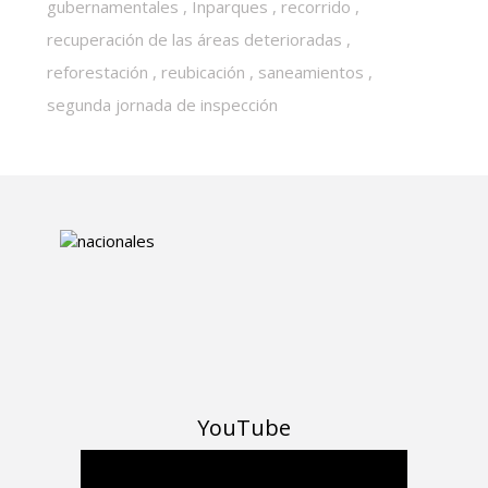
gubernamentales
,
Inparques
,
recorrido
,
recuperación de las áreas deterioradas
,
reforestación
,
reubicación
,
saneamientos
,
segunda jornada de inspección
YouTube