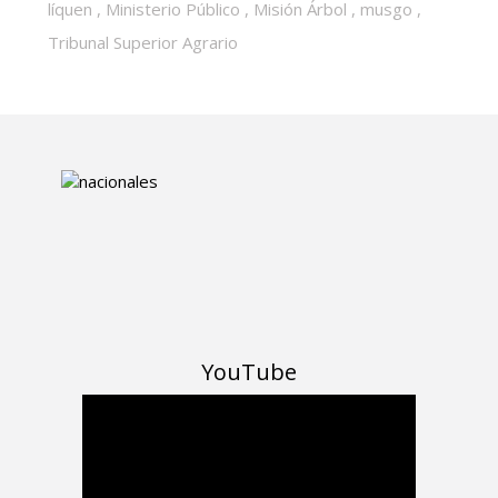
líquen
,
Ministerio Público
,
Misión Árbol
,
musgo
,
Tribunal Superior Agrario
YouTube