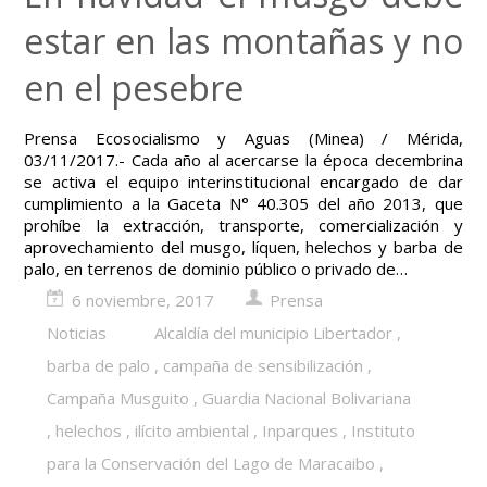
estar en las montañas y no
en el pesebre
Prensa Ecosocialismo y Aguas (Minea) / Mérida,
03/11/2017.- Cada año al acercarse la época decembrina
se activa el equipo interinstitucional encargado de dar
cumplimiento a la Gaceta N° 40.305 del año 2013, que
prohíbe la extracción, transporte, comercialización y
aprovechamiento del musgo, líquen, helechos y barba de
palo, en terrenos de dominio público o privado de…
6 noviembre, 2017
Prensa
Noticias
Alcaldía del municipio Libertador
,
barba de palo
,
campaña de sensibilización
,
Campaña Musguito
,
Guardia Nacional Bolivariana
,
helechos
,
ilícito ambiental
,
Inparques
,
Instituto
para la Conservación del Lago de Maracaibo
,