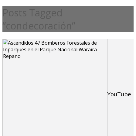
Posts Tagged
“condecoración”
YouTube