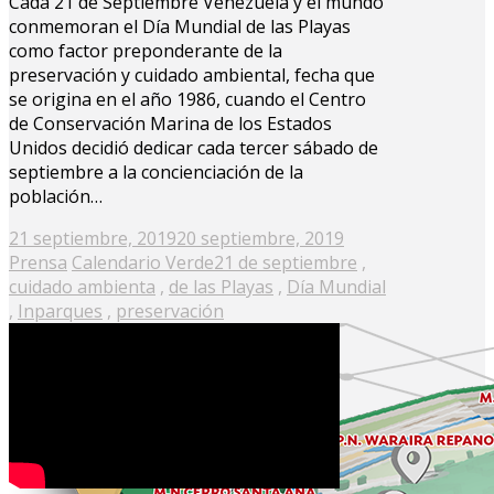
Cada 21 de Septiembre Venezuela y el mundo
conmemoran el Día Mundial de las Playas
como factor preponderante de la
preservación y cuidado ambiental, fecha que
se origina en el año 1986, cuando el Centro
de Conservación Marina de los Estados
Unidos decidió dedicar cada tercer sábado de
septiembre a la concienciación de la
población…
Posted
21 septiembre, 2019
20 septiembre, 2019
on
Prensa
Calendario Verde
21 de septiembre
,
cuidado ambienta
,
de las Playas
,
Día Mundial
,
Inparques
,
preservación