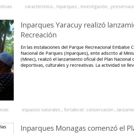
ticias
característica
,
Inparques
,
investigación
,
preservaci
Inparques Yaracuy realizó lanzami
Recreación
En las instalaciones del Parque Recreacional Embalse C
Nacional de Parques (Inparques), ente adscrito al Mini
(Minec), realizó el lanzamiento oficial del Plan Naciona
deportivas, culturales y recreativas. La actividad se lle
icias
espacios naturales
,
fortalecer. conservación
,
lanzami
Inparques Monagas comenzó el Pl