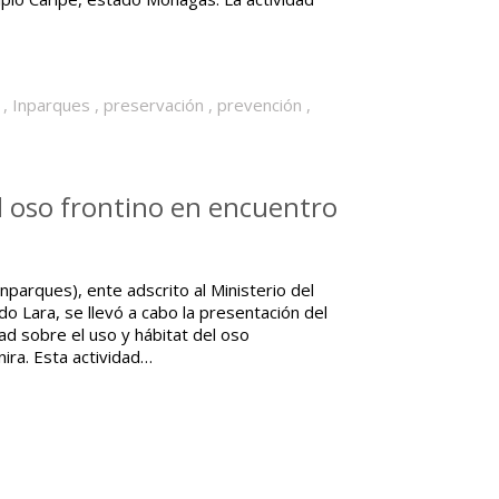
,
Inparques
,
preservación
,
prevención
,
l oso frontino en encuentro
Inparques), ente adscrito al Ministerio del
o Lara, se llevó a cabo la presentación del
ad sobre el uso y hábitat del oso
ira. Esta actividad…