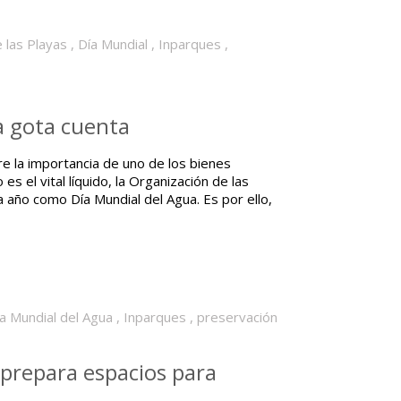
 las Playas
,
Día Mundial
,
Inparques
,
a gota cuenta
bre la importancia de uno de los bienes
s el vital líquido, la Organización de las
año como Día Mundial del Agua. Es por ello,
a Mundial del Agua
,
Inparques
,
preservación
 prepara espacios para