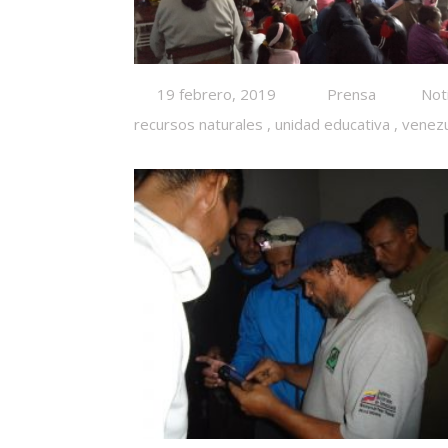
19 febrero, 2019
Prensa
Not
recursos naturales
,
unidad educativa
,
venez