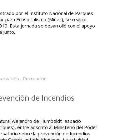
strado por el Instituto Nacional de Parques
ar para Ecosocialismo (Minec), se realizó
019. Esta jornada se desarrolló con el apoyo
ra junto…
servación
,
Recreación
revención de Incendios
tural Alejandro de Humboldt espacio
rques), entre adscrito al Ministerio del Poder
ersatorio sobre la prevención de Incendios
cipio Caripe, estado Monagas. La actividad