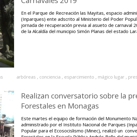
Carnavales 2019
En el Parque de Recreación las Mayitas, espacio admini
(Inparques) ente adscrito al Ministerio del Poder Popul
jornada de recuperación previa al asueto de carnaval 2
de la Alcaldía del municipio Simón Planas del estado La
as
arbóreas
,
conciencia
,
esparcimiento
,
mágico lugar
,
pre
Realizan conversatorio sobre la p
Forestales en Monagas
Este martes el equipo de formación del Monumento Na
administrado por el Instituto Nacional de Parques (Inpa
Popular para el Ecosocislismo (Minec), realizó un conv
Forestales en la Escuela Pública Andrés Bello del muni