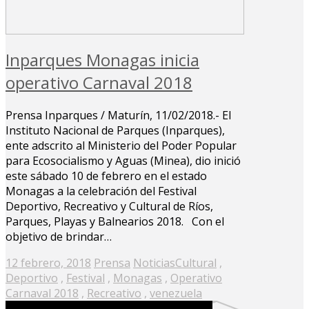
Inparques Monagas inicia
operativo Carnaval 2018
Prensa Inparques / Maturín, 11/02/2018.- El
Instituto Nacional de Parques (Inparques),
ente adscrito al Ministerio del Poder Popular
para Ecosocialismo y Aguas (Minea), dio inició
este sábado 10 de febrero en el estado
Monagas a la celebración del Festival
Deportivo, Recreativo y Cultural de Ríos,
Parques, Playas y Balnearios 2018. Con el
objetivo de brindar…
Posted
12 febrero, 2018
Prensa
Noticias
Cultural
,
on
Deportivo
,
Festival
,
Monagas
,
Operativo
Carnaval 2018
,
Recreativo
,
venezuela