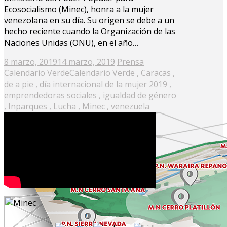
Ecosocialismo (Minec), honra a la mujer
venezolana en su día. Su origen se debe a un
hecho reciente cuando la Organización de las
Naciones Unidas (ONU), en el año…
Posted
8 marzo, 2019
14 marzo, 2019
Prensa
on
Calendario Verde
Calendario Verde
,
Caracas
,
de a pie
,
día internacional de la mujer 2019
,
emprendedoras sociales
,
igualdad de género
,
Inparques
,
Lucha
,
Minec
,
venezuela