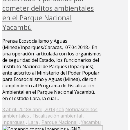
cometer delitos ambientales
en el Parque Nacional
Yacambú
Prensa Ecosocialismo y Aguas
(Minea)/Inparques/Caracas, 07.04.2018.- En
una operación articulada con los organismos
de seguridad del Estado, los funcionarios del
Instituto Nacional de Parques (Inparques),
ente adscrito al Ministerio del Poder Popular
para Ecosocialismo y Aguas (Minea), dieron
cumplimiento al Programa de Fiscalización
Ambiental en el Parque Nacional Yacambú,
en el estado Lara, la cual…
Posted
8 abril, 2018
8 abril, 2018
sofi
Noticias
delitos
on
ambientales
,
Fiscalización ambiental
,
Inparques
,
Lara
,
Parque Nacional
,
Yacambu