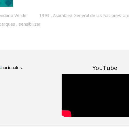
endario Verde
1993
,
Asamblea General de las Naciones Un
parques
,
sensibilizar
YouTube