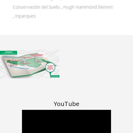
Conservación del Suelo
,
Hugh Hammond Bennet
,
Inparques
YouTube