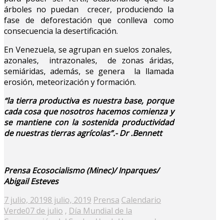
árboles no puedan crecer, produciendo la
fase de deforestación que conlleva como
consecuencia la desertificación.
En Venezuela, se agrupan en suelos zonales,
azonales, intrazonales, de zonas áridas,
semiáridas, además, se genera la llamada
erosión, meteorización y formación.
“la tierra productiva es nuestra base, porque
cada cosa que nosotros hacemos comienza y
se mantiene con la sostenida productividad
de nuestras tierras agrícolas”.- Dr .Bennett
Prensa Ecosocialismo (Minec)/ Inparques/
Abigail Esteves
Posted
7 julio, 2019
8 julio, 2019
Prensa
Calendario
on
Verde
07 de julio
,
Día Mundial de la