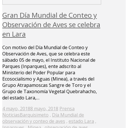
Gran Día Mundial de Conteo y
Observación de Aves se celebra
en Lara
Con motivo del Día Mundial de Conteo y
Observación de Aves, que se celebra este
sábado 05 de mayo, el Instituto Nacional de
Parques (Inparques), ente adscrito al
Ministerio del Poder Popular para
Ecosocialismo y Aguas (Minea), a través del
Grupo Atrapamoscas Sangre de Toro y el
Grupo de Taxonomía Vegetal Quebrahacho,
del estado Lara,…
Posted
4 mayo, 2018
8 mayo, 2018
Prensa
on
Noticias
Barquisimeto
,
Día Mundial de
observación y conteo de aves
,
estado Lara
,
Inparques
,
Minea
,
observación de aves
,