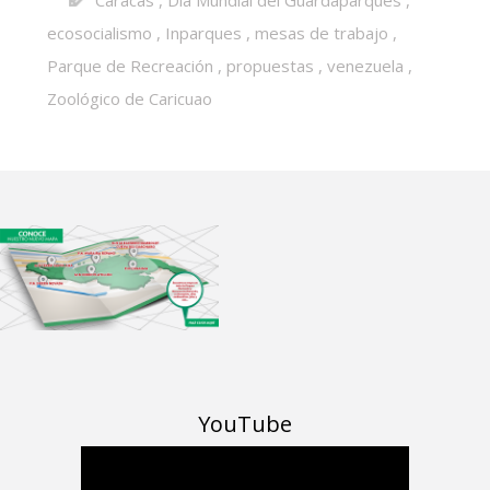
Caracas
,
Día Mundial del Guardaparques
,
ecosocialismo
,
Inparques
,
mesas de trabajo
,
Parque de Recreación
,
propuestas
,
venezuela
,
Zoológico de Caricuao
YouTube