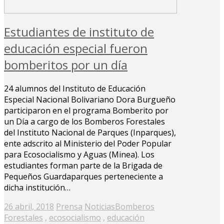
Estudiantes de instituto de
educación especial fueron
bomberitos por un día
24 alumnos del Instituto de Educación
Especial Nacional Bolivariano Dora Burgueño
participaron en el programa Bomberito por
un Día a cargo de los Bomberos Forestales
del Instituto Nacional de Parques (Inparques),
ente adscrito al Ministerio del Poder Popular
para Ecosocialismo y Aguas (Minea). Los
estudiantes forman parte de la Brigada de
Pequeños Guardaparques perteneciente a
dicha institución…
Posted
26 abril, 2018
Prensa
Noticias
Bomberos
on
Forestales
,
ecosocialismo
,
educación