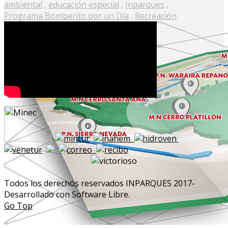
ambiental
,
educación especial
,
Inparques
,
Programa Bomberito por un Día
,
Recreación
Todos los derechos reservados INPARQUES 2017-
Desarrollado con Software Libre.
Go Top