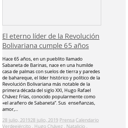
El eterno líder de la Revolución
Bolivariana cumple 65 años
Hace 65 años, en un pueblito llamado
Sabaneta de Barinas, nace en una humilde
casa de palmas con suelos de tierra y paredes
de bahareque, el líder histórico y político de la
Revolución Bolivariana más notable de la
primera década del siglo XXI, Hugo Rafael
Chávez Frías, conocido popularmente como
«el arañero de Sabaneta”. Sus enseñanzas,
amor,…
Posted
28 julio, 2019
28 julio, 2019
Prensa
Calendario
on
Verde
ejército
,
Hugo Chávez
,
Natalicio
,