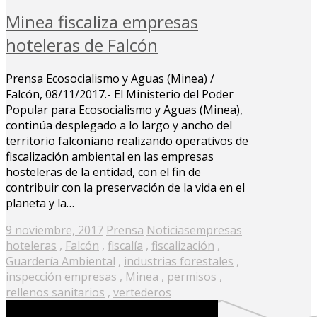
Minea fiscaliza empresas
hoteleras de Falcón
Prensa Ecosocialismo y Aguas (Minea) /
Falcón, 08/11/2017.- El Ministerio del Poder
Popular para Ecosocialismo y Aguas (Minea),
continúa desplegado a lo largo y ancho del
territorio falconiano realizando operativos de
fiscalización ambiental en las empresas
hosteleras de la entidad, con el fin de
contribuir con la preservación de la vida en el
planeta y la…
Posted
9 noviembre, 2017
Prensa
Noticias
empresas
on
hoteleras
,
Falcón
,
fiscalía
,
fiscalización
,
Guardería Ambiental
,
industrias forestales
,
inspección empresas
,
Minea
,
permisos
,
rellenos sanitarios
,
vertederos