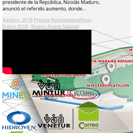
presidente de la República, Nicolás Maduro,
anunció el referido aumento, donde…
Posted
4 enero, 2018
Prensa
Noticias
beneficios
,
on
Enero 2018
,
Nuevo Ajuste Salarial