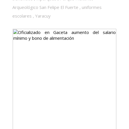
Arqueológico San Felipe El Fuerte
,
uniformes
escolares
,
Yaracuy