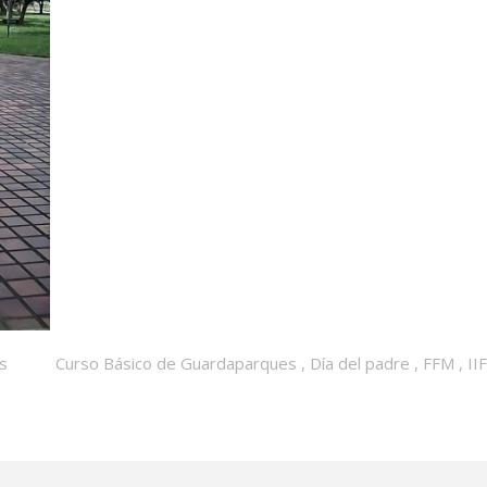
as
Curso Básico de Guardaparques
,
Día del padre
,
FFM
,
II