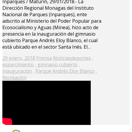
Inparques / Maturín, 29/01/2018.- La
Dirección Regional Monagas del Instituto
Nacional de Parques (Inparques), ente
adscrito al Ministerio del Poder Popular para
Ecosocialismo y Aguas (Minea), hizo acto de
presencia en la inauguración del gimnasio
cubierto Parque Andrés Eloy Blanco, el cual
está ubicado en el sector Santa Inés. El…
Posted
29 enero, 2018
Prensa
Noticias
deportes
,
on
esparcimiento
,
gimnasio cubierto
,
inauguración
,
Parque Andrés Eloy Blanco
,
Recreación