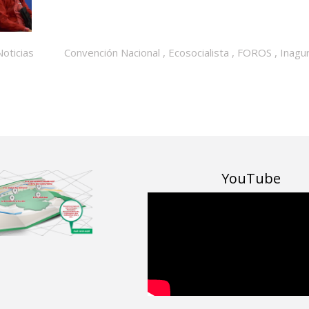
Noticias
Convención Nacional
,
Ecosocialista
,
FOROS
,
Inagu
YouTube