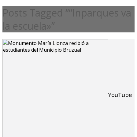
Posts Tagged ““Inparques va
la escuela»”
YouTube