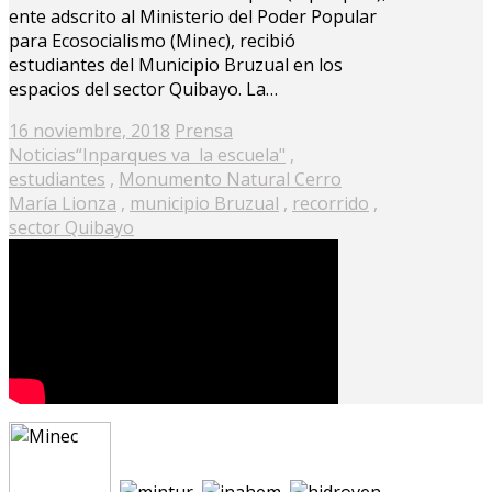
ente adscrito al Ministerio del Poder Popular
para Ecosocialismo (Minec), recibió
estudiantes del Municipio Bruzual en los
espacios del sector Quibayo. La…
Posted
16 noviembre, 2018
Prensa
on
Noticias
“Inparques va la escuela"
,
estudiantes
,
Monumento Natural Cerro
María Lionza
,
municipio Bruzual
,
recorrido
,
sector Quibayo