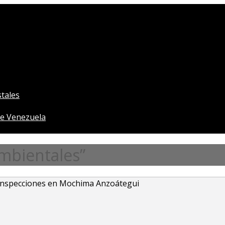
tales
e Venezuela
mbientales”