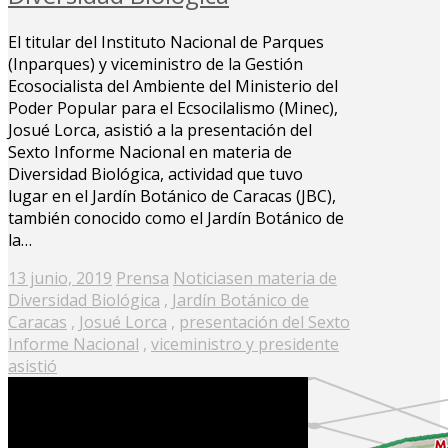
El titular del Instituto Nacional de Parques
(Inparques) y viceministro de la Gestión
Ecosocialista del Ambiente del Ministerio del
Poder Popular para el Ecsocilalismo (Minec),
Josué Lorca, asistió a la presentación del
Sexto Informe Nacional en materia de
Diversidad Biológica, actividad que tuvo
lugar en el Jardín Botánico de Caracas (JBC),
también conocido como el Jardín Botánico de
la…
Posted
13 junio, 2019
Prensa
Noticias
en materia de
on
Diversidad Biológica
,
Jardín Botánico de
Caracas
,
Josué Lorca
,
presentación del Sexto
Informe Nacional
,
viceministro y presidente
asistió