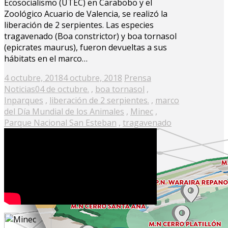
Ecosocialismo (UTEC) en Carabobo y el
Zoológico Acuario de Valencia, se realizó la
liberación de 2 serpientes. Las especies
tragavenado (Boa constrictor) y boa tornasol
(epicrates maurus), fueron devueltas a sus
hábitats en el marco…
Posted
4 octubre, 2018
4 octubre, 2018
Prensa
on
Noticias
04 de octubre.
,
boa tornasol
,
Inparques
,
liberación de 2 serpientes.
,
marco
del Día Mundial de los Animales
,
Minec
,
Parque Nacional San Esteban
,
tragavenado