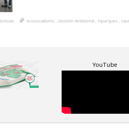
Noticias
ecosocialismo
,
Gestión Ambiental
,
Inparques
,
nav
YouTube