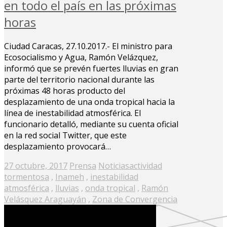
en todo el país en las próximas
horas
Ciudad Caracas, 27.10.2017.- El ministro para
Ecosocialismo y Agua, Ramón Velázquez,
informó que se prevén fuertes lluvias en gran
parte del territorio nacional durante las
próximas 48 horas producto del
desplazamiento de una onda tropical hacia la
línea de inestabilidad atmosférica. El
funcionario detalló, mediante su cuenta oficial
en la red social Twitter, que este
desplazamiento provocará…
Posted
27 octubre, 2017
Prensa
Noticias
actividad
on
tormentosa
,
Inameh
,
inestabilidad
atmosférica
,
lluvias
,
onda tropical
,
Ramón
Velásquez Araguayán
,
Zona de Convergencia