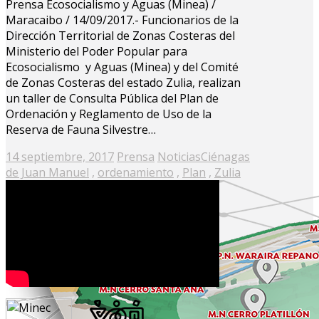
Prensa Ecosocialismo y Aguas (Minea) /
Maracaibo / 14/09/2017.- Funcionarios de la
Dirección Territorial de Zonas Costeras del
Ministerio del Poder Popular para
Ecosocialismo y Aguas (Minea) y del Comité
de Zonas Costeras del estado Zulia, realizan
un taller de Consulta Pública del Plan de
Ordenación y Reglamento de Uso de la
Reserva de Fauna Silvestre…
Posted
14 septiembre, 2017
Prensa
Noticias
Ciénagas
on
de Juan Manuel
,
ordenamiento
,
Plan
,
Zulia