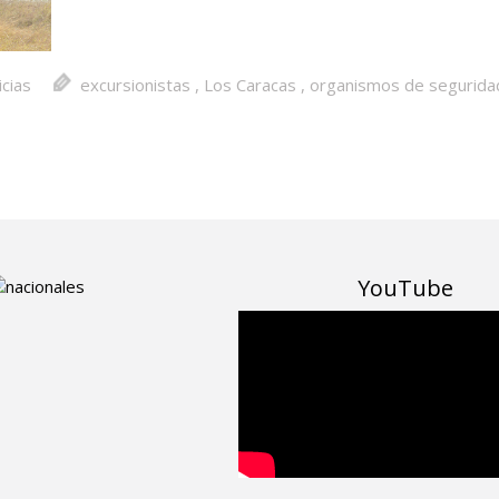
icias
excursionistas
,
Los Caracas
,
organismos de segurida
YouTube