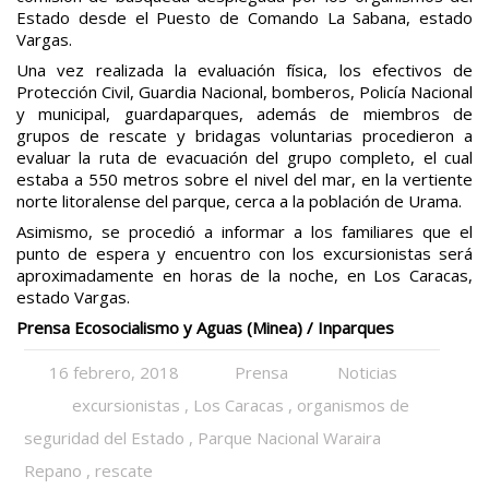
Estado desde el Puesto de Comando La Sabana, estado
Vargas.
Una vez realizada la evaluación física, los efectivos de
Protección Civil, Guardia Nacional, bomberos, Policía Nacional
y municipal, guardaparques, además de miembros de
grupos de rescate y bridagas voluntarias procedieron a
evaluar la ruta de evacuación del grupo completo, el cual
estaba a 550 metros sobre el nivel del mar, en la vertiente
norte litoralense del parque, cerca a la población de Urama.
Asimismo, se procedió a informar a los familiares que el
punto de espera y encuentro con los excursionistas será
aproximadamente en horas de la noche, en Los Caracas,
estado Vargas.
Prensa Ecosocialismo y Aguas (Minea) / Inparques
16 febrero, 2018
Prensa
Noticias
excursionistas
,
Los Caracas
,
organismos de
seguridad del Estado
,
Parque Nacional Waraira
Repano
,
rescate