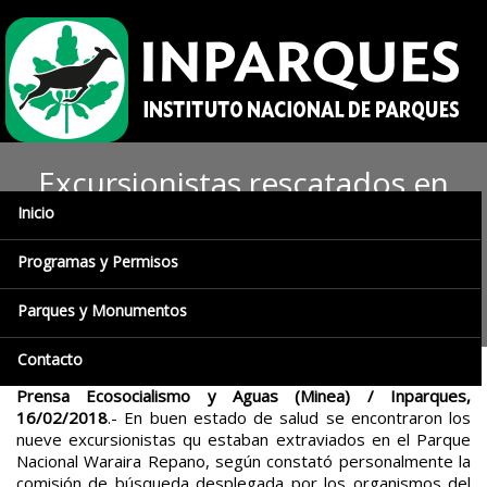
Excursionistas rescatados en
Inicio
el Parque Waraira Repano se
encuentran en buen estado
Programas y Permisos
de salud
Parques y Monumentos
Contacto
Prensa Ecosocialismo y Aguas (Minea) / Inparques,
16/02/2018
.- En buen estado de salud se encontraron los
nueve excursionistas qu estaban extraviados en el Parque
Nacional Waraira Repano, según constató personalmente la
comisión de búsqueda desplegada por los organismos del