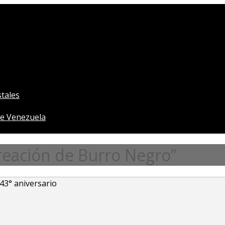
tales
e Venezuela
reación de Burro Negro”