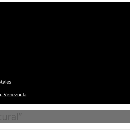
tales
e Venezuela
ural”