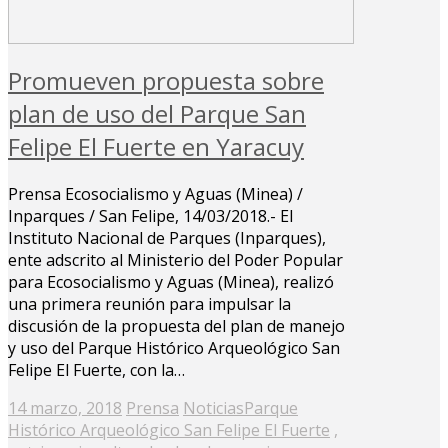
Promueven propuesta sobre
plan de uso del Parque San
Felipe El Fuerte en Yaracuy
Prensa Ecosocialismo y Aguas (Minea) /
Inparques / San Felipe, 14/03/2018.- El
Instituto Nacional de Parques (Inparques),
ente adscrito al Ministerio del Poder Popular
para Ecosocialismo y Aguas (Minea), realizó
una primera reunión para impulsar la
discusión de la propuesta del plan de manejo
y uso del Parque Histórico Arqueológico San
Felipe El Fuerte, con la…
Posted
14 marzo, 2018
Prensa
Noticias
Parque
on
Histórico Arqueológico San Felipe El Fuerte
,