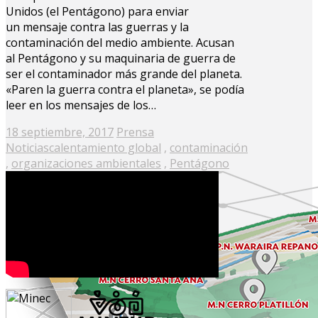
Unidos (el Pentágono) para enviar
un mensaje contra las guerras y la
contaminación del medio ambiente. Acusan
al Pentágono y su maquinaria de guerra de
ser el contaminador más grande del planeta.
«Paren la guerra contra el planeta», se podía
leer en los mensajes de los…
Posted
18 septiembre, 2017
Prensa
on
Noticias
calentamiento global
,
contaminación
,
organizaciones ambientales
,
Pentágono