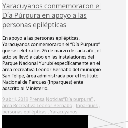
Yaracuyanos conmemoraron el
Día Púrpura en apoyo a las
personas epilépticas
En apoyo a las personas epilépticas,
Yaracuyanos conmemoraron el “Día Púrpura”
que se celebra los 26 de marzo de cada año, el
acto se llevó a cabo en las instalaciones del
Parque Nacional Yurubí específicamente en el
área recreativa Leonor Bernabó del municipio
San Felipe, área administrada por el Instituto
Nacional de Parques (Inparques) ente
adscrito al Ministerio…
Posted
9 abril, 2019
Prensa
Noticias
“Día purpura”
,
on
área Recreativa Leonor Bernabó
,
Inparques
,
personas epilépticas
,
Yaracuyanos