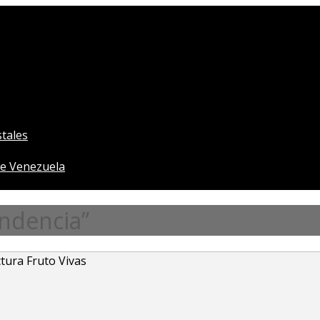
tales
e Venezuela
ndencia”