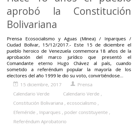
aprobó la Constitución
Bolivariana
Prensa Ecosocialismo y Aguas (Minea) / Inparques /
Ciudad Bolívar, 15/12/2017.- Este 15 de diciembre el
pueblo heroico de Venezuela conmemora 18 años de la
aprobación del marco jurídico que presentó el
Comandante eterno Hugo Chávez al país, cuando
sometido a referéndum popular la mayoría de los
electores del año 1999 le dio su voto, convirtiéndose…
15 diciembre, 2017
Prensa
Calendario Verde
Calendario Verde
,
Constitución Bolivariana
,
ecosocialismo
,
Efeméride
,
Inparques
,
poder constituyente
,
Referéndum Aprobatorio