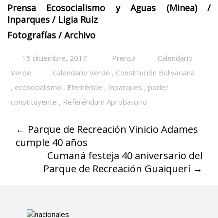
Prensa Ecosocialismo y Aguas (Minea) /
Inparques / Ligia Ruiz
Fotografías / Archivo
15 diciembre, 2017
Prensa
Calendario
Verde
Calendario Verde
,
Constitución Bolivariana
,
ecosocialismo
,
Efeméride
,
Inparques
,
poder
constituyente
,
Referéndum Aprobatorio
←
Parque de Recreación Vinicio Adames
cumple 40 años
Cumaná festeja 40 aniversario del
Parque de Recreación Guaiquerí
→