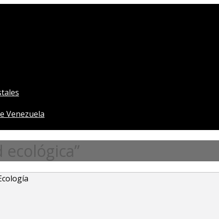
tales
e Venezuela
 ecológica”