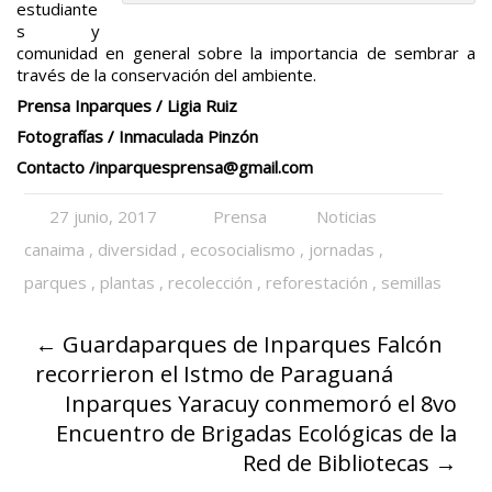
estudiante
s y
comunidad en general sobre la importancia de sembrar a
través de la conservación del ambiente.
Prensa Inparques / Ligia Ruiz
Fotografías / Inmaculada Pinzón
Contacto /inparques
prensa@gmail.com
27 junio, 2017
Prensa
Noticias
canaima
,
diversidad
,
ecosocialismo
,
jornadas
,
parques
,
plantas
,
recolección
,
reforestación
,
semillas
←
Guardaparques de Inparques Falcón
recorrieron el Istmo de Paraguaná
Inparques Yaracuy conmemoró el 8vo
Encuentro de Brigadas Ecológicas de la
Red de Bibliotecas
→