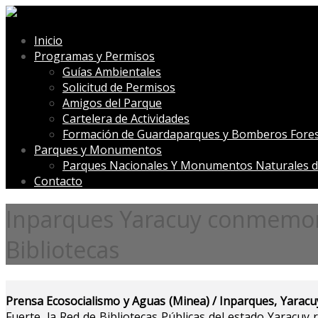
Inicio
Programas y Permisos
Guías Ambientales
Solicitud de Permisos
Amigos del Parque
Cartelera de Actividades
Formación de Guardaparques y Bomberos Fores
Parques y Monumentos
Parques Nacionales Y Monumentos Naturales d
Contacto
Inparques Yaracuy conmemoró 
Bibliotecas
Prensa Ecosocialismo y Aguas (Minea) / Inparques, Yaracu
Fuerte, la Red de Bibliotecas Públicas del estado Yaracuy 