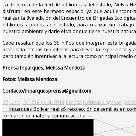
La directora de la Red de bibliotecas del estado, Nelvis 
disfrutar en este hermoso espacio, ya que aquí encontr
realizar la 8va edición del Encuentro de Brigadas Ecológi
bibliotecas públicas del estado, para realizar un trabaj
nuestro ambiente y darle el valor que tiene nuestra natura
Cabe resaltar que los 35 niños que integran esta brigad
articulada con las bibliotecas para llevar la experiencia y 
pero también incentivar a la lectura como principal medio 
Prensa Inparques, Melissa Mendoza
Fotos: Melissa Mendoza
Contacto/inparquesprensa@gmail.com
Posted
27 junio, 2017
18 abril, 2018
Prensa
Noticias
brigadas
,
conv
on
←
Inparques Bolívar realizó recolección de semillas en c
formaron en materia comunicacional
→