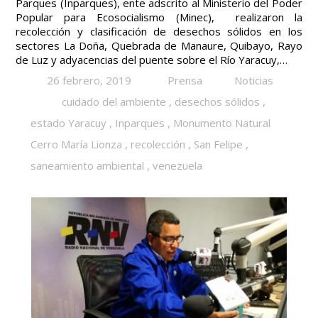
Parques (Inparques), ente adscrito al Ministerio del Poder
Popular para Ecosocialismo (Minec), realizaron la
recolección y clasificación de desechos sólidos en los
sectores La Doña, Quebrada de Manaure, Quibayo, Rayo
de Luz y adyacencias del puente sobre el Río Yaracuy,…
26 febrero, 2019
Prensa
Noticias
cuidado del ambiente
,
desechos sólidos
,
estado Yaracuy
,
Inparques
,
Monumento Natural
Cerro María Lionza
,
recolección
,
San Felipe
,
saneamiento ambiental
,
venezuela