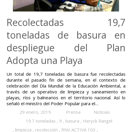
Recolectadas 19,7
toneladas de basura en
despliegue del Plan
Adopta una Playa
Un total de 19,7 toneladas de basura fue recolectadas
durante el pasado fin de semana, en el contexto de
celebración del Día Mundial de la Educación Ambiental, a
través de un operativo de limpieza y saneamiento en
playas, ríos y balnearios en el territorio nacional. Así lo
señaló el ministro del Poder Popular para el…
29 enero, 2019
Prensa
Noticias
19.7 toneladas
,
9
,
basura
,
Heryck Rangel
,
limpieza
,
recolección
,
RNV ACTIVA 103
,